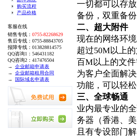
一切都可以存放在网
购买流程
产品价格
备份，双重备份
二、超大附件
客服在线
销售专线：
0755-82268629
现在的网络环境
售后专线：0755-88843705
报障专线：013828814575
超过50M以上
QQ咨询1：546431182
百M以上的文件
QQ咨询2：417476504
→
企业邮箱申请表
为客户全面解决
→
企业邮箱租用合同
→
国际域名申请表
功能，可以轻松
三、全球畅通
业内最专业的全
务器（香港、美
且有专设部门解