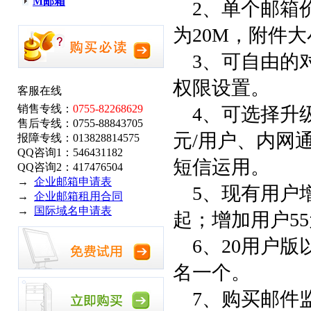
M邮箱
2、单个邮箱价
为20M，附件大
3、可自由的
权限设置。
客服在线
销售专线：
0755-82268629
4、可选择升级
售后专线：0755-88843705
元/用户、内网
报障专线：013828814575
QQ咨询1：546431182
短信运用。
QQ咨询2：417476504
→
企业邮箱申请表
5、现有用户增
→
企业邮箱租用合同
→
国际域名申请表
起；增加用户5
6、20用户版
名一个。
7、购买邮件监