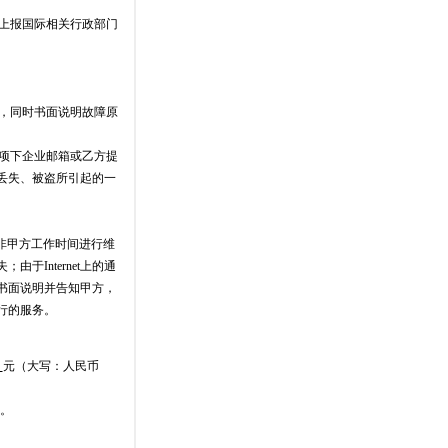
并上报国际相关行政部门
态，同时书面说明故障原
同项下企业邮箱或乙方提
丢失、被盗所引起的一
非甲方工作时间进行维
Internet上的通
书面说明并告知甲方，
行的服务。
元（大写：人民币
。