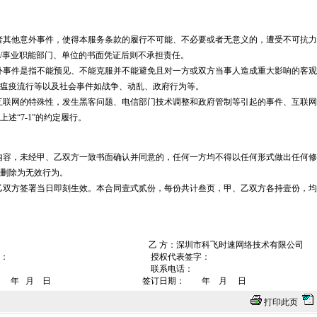
者其他意外事件，使得本服务条款的履行不可能、不必要或者无意义的，遭受不可抗
/事业职能部门、单位的书面凭证后则不承担责任。
外事件是指不能预见、不能克服并不能避免且对一方或双方当事人造成重大影响的客
瘟疫流行等以及社会事件如战争、动乱、政府行为等。
互联网的特殊性，发生黑客问题、电信部门技术调整和政府管制等引起的事件、互联
述“7-1”的约定履行。
内容，未经甲、乙双方一致书面确认并同意的，任何一方均不得以任何形式做出任何
删除为无效行为。
乙双方签署当日即刻生效。本合同壹式贰份，每份共计叁页，甲、乙双方各持壹份，
乙 方：深圳市科飞时速网络技术有限公司
签字： 授权代表签字：
话： 联系电话：
 年 月 日 签订日期： 年 月 日
打印此页