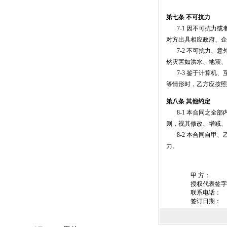
第七条 不可抗力
7-1 因不可抗力或
对方出具相应政府、企
7-2 不可抗力、意
然灾害如洪水、地震、
7-3 鉴于计算机、
等情形时，乙方应按照上
第八条 其他约定
8-1 本合同之全部
则，视其修改、增减、
8-2 本合同自甲、
力。
甲 方： 
授权代表
联系电
签订日期：