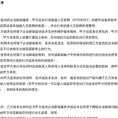
义务
乙方提供的企业邮箱服务；甲方应自行准备接入互联网（INTERNET）的硬件设备和软
设置或者其他接入互联网的装置），并自行承担接入互联网所需费用。
受乙方就本合同项下企业邮箱提供技术支持和维护服务期间，甲方信息发生变化的，甲
；甲方未按照上述履行通知义务的，应对由此引起的损失自行承担责任。
不得利用本合同项下企业邮箱散布、发布涉及违法、犯罪的内容或利用乙方提供的企业
且不行使相关法律及国家禁止的行为。
独立使用本合同项下企业邮箱的权利，并对该邮箱账户中所有内容和进行的活动负全部
意而替代行使的行为或发布的内容除外）。
乙方提交甲方执行本合同约定的联系人和管理人名单和联系方式并提供必要的协助，因
由甲方承担。
乙方向甲方提供的任何资料、技术或技术支持、软件、服务等的知识产权均属于乙方所
他人使用这些资源（非甲方的任何一方以侵入或盗窃等违法行为或未经甲方同意而替
），否则应承担相应的责任。
期限内，乙方按本合同约定为甲方提供企业邮箱服务并保证本合同项下网络企业邮箱功
由甲方对其邮箱空间进行自主设置、管理。