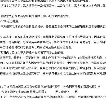
方免费提供本合同项下企业邮箱的使用指导说明和相关技术支持及维护服务。
上述“2-1-3”的约定，乙方将行使一次书面警告，二次发生时，乙方有权终止本合同，
非人为故意之行为而导致出现的故障，但不可抗力因素除外。
3-1”约定之费用。
收到甲方报障电话或函件当日完成维护、修复直至本合同项下企业邮箱达到正常使用状
并保证其真实、有效的具备网络技术、租用及相关网络服务的资质与经营许可，因本合
服务不符合国家、行业规范与本合同约定，而造成甲方于该邮箱内之信息、电子资料
甲方遭受任何权利方的追诉，均由乙方足额承担赔偿责任。
订后两日内，乙方为甲方开通本合同项下网络企业邮箱。
服务器配置、维护时，需要短时间中断本合同项下企业邮箱运作（非紧急情况乙方应在
的，应提前书面告知甲方以便于甲方及时采取措施防止因中断运作而存在的风险或损失；由于
下企业邮箱短时间内无法正常、恢复使用的或乙方可事先预见该类情形的，均应提前
得相应部门的书面凭证提交甲方，并积极与相应部门沟通已保障尽早的恢复对甲方进
内，甲方同意按照乙方现有价格体系支付所有费用，本合同所涉及的费用总额为￥
中包括：网络企业邮箱租用费人民币￥
元，税费￥
元。
三日内，甲方凭乙方提交的与本合同费用总额等额的正式发票，结算对等的价款给乙方