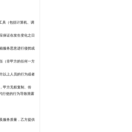
件工具（包括计算机、调
方应保证在发生变化之日
邮箱服务恶意进行侵扰或
责任（非甲方的任何一方
甲方以上人员的行为或者
有，甲方无权复制、传
代行使的行为导致泄露
能及服务质量，乙方提供