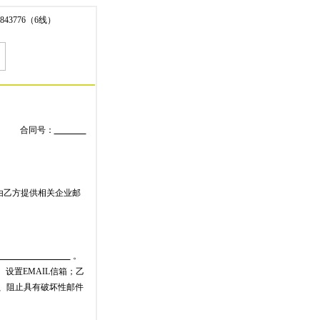
843776（6线）
合同号：
由乙方提供相关企业邮
。
设置EMAIL信箱；乙
功能、阻止具有破坏性邮件