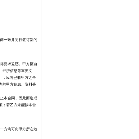
协商一致并另行签订新的
不得要求返还。甲方擅自
、经济信息等重要文
），应将已收甲方之全
内的甲方信息、资料丢
终止本合同，因此而造成
项；若乙方未能按本合
何一方均可向甲方所在地