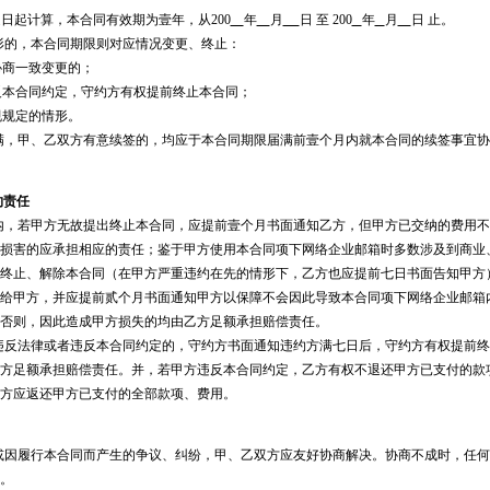
日起计算，本合同有效期为壹年，从200
年
月
日 至 200
年
月
日 止。
形的，本合同期限则对应情况变更、终止：
协商一致变更的；
违反本合同约定，守约方有权提前终止本合同；
规规定的情形。
满，甲、乙双方有意续签的，均应于本合同期限届满前壹个月内就本合同的续签事宜
约责任
内，若甲方无故提出终止本合同，应提前壹个月书面通知乙方，但甲方已交纳的费用
损害的应承担相应的责任；鉴于甲方使用本合同项下网络企业邮箱时多数涉及到商业
终止、解除本合同（在甲方严重违约在先的情形下，乙方也应提前七日书面告知甲方
给甲方，并应提前贰个月书面通知甲方以保障不会因此导致本合同项下网络企业邮箱
否则，因此造成甲方损失的均由乙方足额承担赔偿责任。
违反法律或者违反本合同约定的，守约方书面通知违约方满七日后，守约方有权提前
方足额承担赔偿责任。并，若甲方违反本合同约定，乙方有权不退还甲方已支付的款
方应返还甲方已支付的全部款项、费用。
或因履行本合同而产生的争议、纠纷，甲、乙双方应友好协商解决。协商不成时，任
。